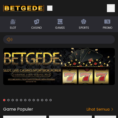
Selamat! Anda mendapatkan saldo
IDR 0
SLOT
CASINO
GAMES
SPORTS
PROMO
Klaim Saldo
Game Populer
Lihat Semua