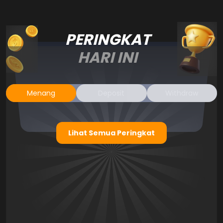
PERINGKAT
HARI INI
Menang
Deposit
Withdraw
Lihat Semua Peringkat