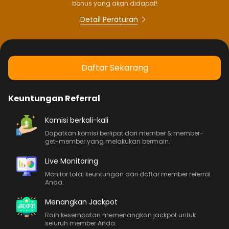
bonus yang akan didapat!
Detail Peraturan
Daftar Sekarang
Keuntungan Referral
Komisi berkali-kali
Dapatkan komisi berlipat dari member & member-
get-member yang melakukan bermain.
Live Monitoring
Monitor total keuntungan dari daftar member referral
Anda.
Menangkan Jackpot
Raih kesempatan memenangkan jackpot untuk
seluruh member Anda.